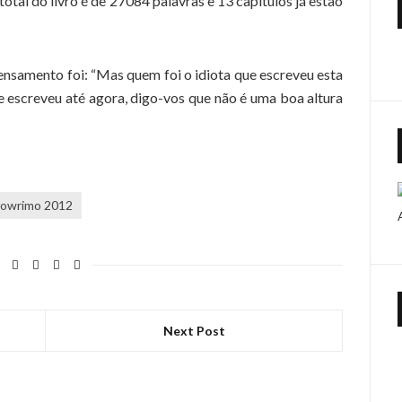
total do livro é de 27084 palavras e 13 capítulos já estão
pensamento foi: “Mas quem foi o idiota que escreveu esta
e escreveu até agora, digo-vos que não é uma boa altura
owrimo 2012
Next Post