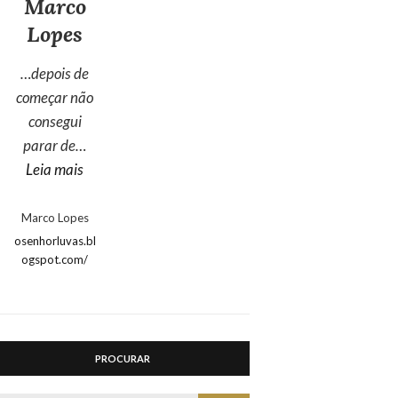
Marco
Lopes
…depois de
começar não
consegui
parar de…
“Marco Lopes”
Leia mais
Marco Lopes
osenhorluvas.bl
ogspot.com/
PROCURAR