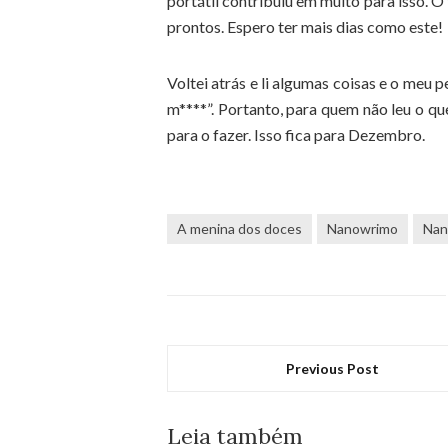
portátil contribuiu em muito para isso. O 
prontos. Espero ter mais dias como este!
Voltei atrás e li algumas coisas e o meu 
m****”. Portanto, para quem não leu o qu
para o fazer. Isso fica para Dezembro.
A menina dos doces
Nanowrimo
Nan
Previous Post
Leia também