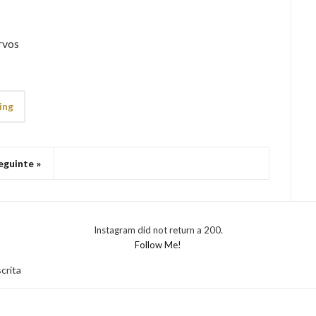
rvos
ing
eguinte »
Instagram did not return a 200.
Follow Me!
crita