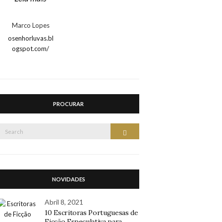
Marco Lopes
osenhorluvas.bl
ogspot.com/
PROCURAR
Search
Search
or:
NOVIDADES
Abril 8, 2021
10 Escritoras Portuguesas de
Ficção Especulativa para