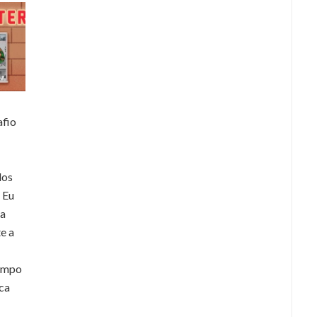
afio
dos
 Eu
ha
e a
tempo
ca