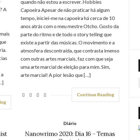
e
quando não estou a escrever. Hobbies
o? A
Capoeira Apesar de não praticar há algum
tempo, iniciei-me na capoeira há cerca de 10
anos atrás com o meu mestre Otcho. Gosto da
 mais
parte do ritmo e de todo o story telling que
que
existe a partir das músicas. O movimento e a
ia.
atmosfera descontraída, que contrasta imenso
cias
com outras artes marciais, faz com que seja
uma arte marcial de eleição para mim. Sim,
 a
arte marcial! A pior lesão que […]
…]
f
Continue Reading
ing
Diário
ist
Nanowrimo 2020: Dia 16 – Temas