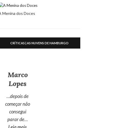
A Menina dos Doces
CRÍTICAS | AS NUVENS DE HAMBURGO
Marco
Lopes
…depois de
começar não
consegui
parar de…
“Marco Lopes”
Leia mais