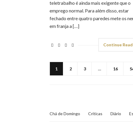
teletrabalho é ainda mais exigente que o
emprego normal. Para além disso, estar
fechado entre quatro paredes mete os ne
em franja a […]
Continue Read
1
2
3
…
16
S
Chá de Domingo
Críticas
Diário
Es