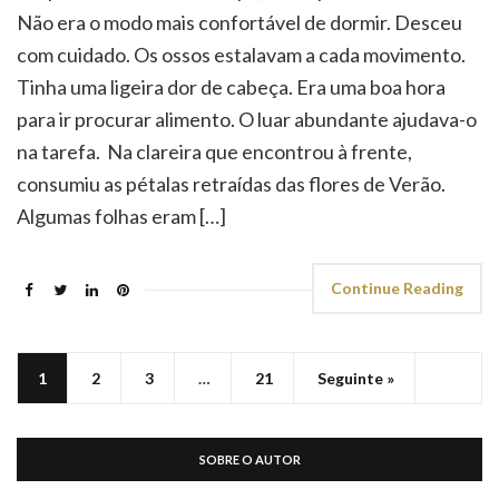
Não era o modo mais confortável de dormir. Desceu
com cuidado. Os ossos estalavam a cada movimento.
Tinha uma ligeira dor de cabeça. Era uma boa hora
para ir procurar alimento. O luar abundante ajudava-o
na tarefa. Na clareira que encontrou à frente,
consumiu as pétalas retraídas das flores de Verão.
Algumas folhas eram […]
Continue Reading
1
2
3
…
21
Seguinte »
SOBRE O AUTOR