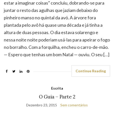
estar a imaginar coisas” concluiu, dobrando-se para
juntar o resto das agulhas que jaziam debaixo do
pinheiro manso no quintal da avó. A árvore fora
plantada pelo avô há quase uma década e já tinha a
altura de duas pessoas. O dia estava solarengo e
nessa noite noite poderiam usá-las para apeirar o fogo
no borralho. Com a forquilha, encheu o carro-de-mão.
— Espero que tenhas um bom Natal — ouviu. O seu […]
Continue Reading
Escrita
O Guia – Parte 2
Dezembro 23, 2015
Sem comentários