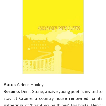
Autor:
Aldous Huxley
Resumo:
Denis Stone, a naive young poet, is invited to
stay at Crome, a country house renowned for its
gatherings of ‘bright young things’. His hosts, Henry