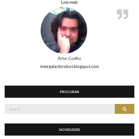
“Artur Coelho”
Leia mais
Artur Coelho
intergalacticrobot.blogspot.com
PROCURAR
Search
Search
for:
NOVIDADES