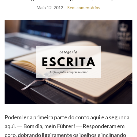
Podem ler a primeira parte do conto aqui e a segunda
aqui. ― Bom dia, mein Führer! ― Responderam em
coro, dobrando ligeiramente os joelhos e inclinando
suavemente a cabeça. A cabeça de Klara estava num
turbilhão. Era provavelmente o momento mais
importante da sua vida, ia finalmente conhecer o
homem que prometera colocar a Alemanha no lugar