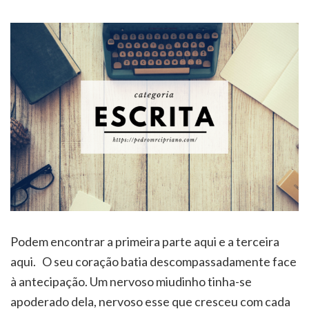
Podem encontrar a primeira parte aqui e a terceira
aqui. O seu coração batia descompassadamente face
à antecipação. Um nervoso miudinho tinha-se
apoderado dela, nervoso esse que cresceu com cada
passo que ele dava na sua direcção, ao ponto de
estremecer involuntariamente quando ele lhe pegou
na mão. Não conseguiu evitar corar ainda mais. O
aperto de mão era firme, sem magoar, mas ao mesmo