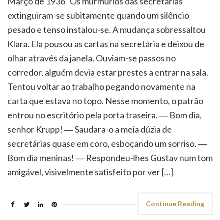
olhar através da janela. Ouviam-se passos no
corredor, alguém devia estar prestes a entrar na sala.
Tentou voltar ao trabalho pegando novamente na
carta que estava no topo. Nesse momento, o patrão
entrou no escritório pela porta traseira. ― Bom dia,
senhor Krupp! ― Saudara-o a meia dúzia de
secretárias quase em coro, esboçando um sorriso. ―
Bom dia meninas! ― Respondeu-lhes Gustav num tom
amigável, visivelmente satisfeito por ver […]
Continue Reading
« Anterior
1
…
113
114
115
116
117
118
Seguinte »