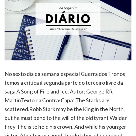
No sexto dia da semana especial Guerra dos Tronos
temos a crítica à segunda parte do terceiro livro da
saga A Song of Fire and Ice. Autor: George RR
MartinTexto da Contra-Capa: The Starks are
scattered.Robb Stark may be the King in the North,
but he must bend to the will of the old tyrant Walder
Frey if he is to hold his crown. And while his younger
sister, Atya, has escaped the clutches of depraved