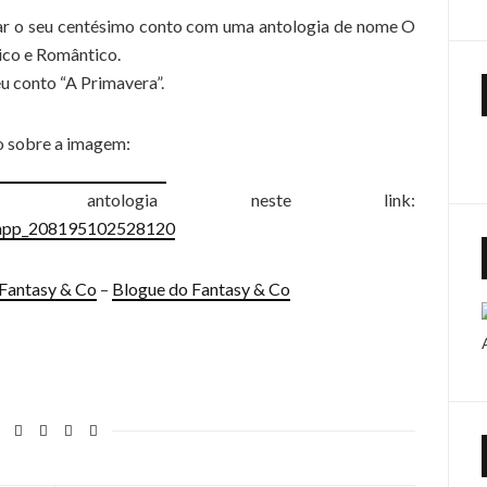
r o seu centésimo conto com uma antologia de nome O
ico e Romântico.
u conto “A Primavera”.
io sobre a imagem:
antologia neste link:
/app_208195102528120
Fantasy & Co
–
Blogue do Fantasy & Co