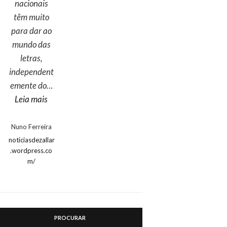
nacionais
têm muito
para dar ao
mundo das
letras,
independent
emente do…
“Nuno Ferreira”
Leia mais
Nuno Ferreira
noticiasdezallar
.wordpress.co
m/
PROCURAR