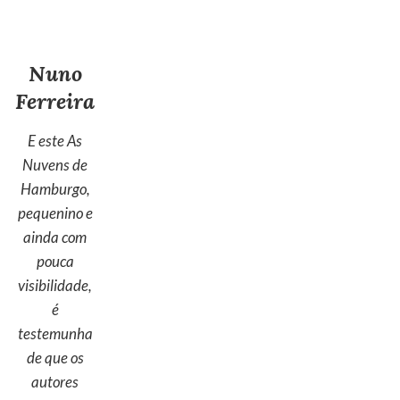
Nuno
Ferreira
E este As
Nuvens de
Hamburgo,
pequenino e
ainda com
pouca
visibilidade,
é
testemunha
de que os
autores