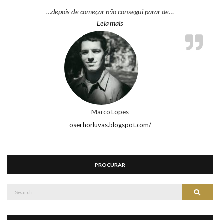
…depois de começar não consegui parar de…
“Marco Lopes”
Leia mais
Marco Lopes
osenhorluvas.blogspot.com/
PROCURAR
Search
Search
for: