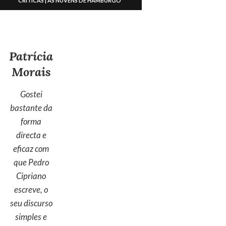
CRÍTICAS | AS NUVENS DE HAMBURGO
Patrícia
Morais
Gostei
bastante da
forma
directa e
eficaz com
que Pedro
Cipriano
escreve, o
seu discurso
simples e