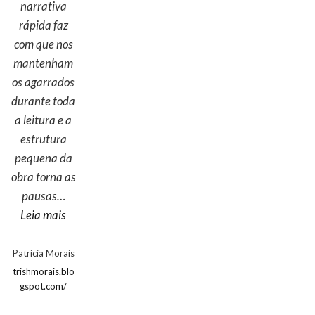
narrativa
rápida faz
com que nos
mantenham
os agarrados
durante toda
a leitura e a
estrutura
pequena da
obra torna as
pausas…
“Patrícia Morais”
Leia mais
Patrícia Morais
trishmorais.blo
gspot.com/