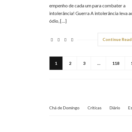
empenho de cada um para combater a
intolerância! Guerra A intolerância leva a
ódio, […]
Continue Read
1
2
3
…
118
Chá de Domingo
Críticas
Diário
Es