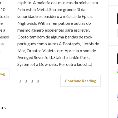
m
espírito. A maioria das músicas da minha lista
 10
é do estilo Metal. Sou um grande fã da
to da
sonoridade e considero a música de Epica,
ue
Nightwish, Within Tempation e outras do
e a
mesmo género excelentes para escrever.
menso
Gosto também de alguma bandas de rock
f
eja
português como Xutos & Pontapés, Heróis do
,
Mar, Ornatos Violeta, etc. Aprecio o som de
Avenged Sevenfold, Staind e Linkin Park,
System of a Down, etc. Por outro lado, […]
ing
Continue Reading
mas